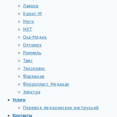
Лавкор
Кронт-М
Меги
МЕТ
Ока-Медик
Оптимех
Роммель
Твес
Техсервис
Фармация
Ферропласт Медикал
Электра
Услуги
Перевод медицинских инструкций
Контакты