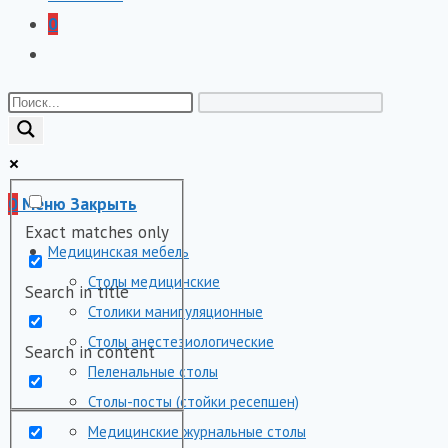
0
Переключить
поиск
по
веб-
сайту
0
Меню
Закрыть
Exact matches only
Медицинская мебель
Столы медицинские
Search in title
Столики манипуляционные
Столы анестезиологические
Search in content
Пеленальные столы
Столы-посты (стойки ресепшен)
Медицинские журнальные столы