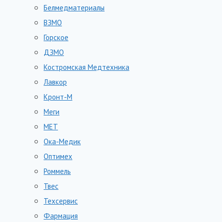
Белмедматериалы
ВЗМО
Горское
ДЗМО
Костромская Медтехника
Лавкор
Кронт-М
Меги
МЕТ
Ока-Медик
Оптимех
Роммель
Твес
Техсервис
Фармация