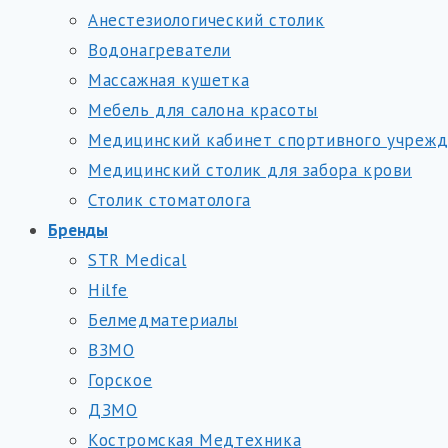
Анестезиологический столик
Водонагреватели
Массажная кушетка
Мебель для салона красоты
Медицинский кабинет спортивного учреж
Медицинский столик для забора крови
Столик стоматолога
Бренды
STR Medical
Hilfe
Белмедматериалы
ВЗМО
Горское
ДЗМО
Костромская Медтехника