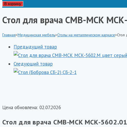
товара
В корзину
Стол
Стол для врача СМВ-МСК МСК-
для
врача
Главная
>
Медицинская мебель
>
Столы на металлическом каркасе
>
Стол 
СМВ-
МСК
Предыдущий товар
МСК-5602.01
цвет
Следующий товар
серый
столешница
металл
каркас
Металл
Цена обновлена: 02.07.2026
Стол для врача СМВ-МСК МСК-5602.01