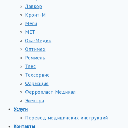
Лавкор
Кронт-М
Меги
МЕТ
Ока-Медик
Оптимех
Роммель
Твес
Техсервис
Фармация
Ферропласт Медикал
Электра
Услуги
Перевод медицинских инструкций
Контакты