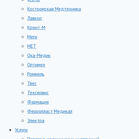
Костромская Медтехника
Лавкор
Кронт-М
Меги
МЕТ
Ока-Медик
Оптимех
Роммель
Твес
Техсервис
Фармация
Ферропласт Медикал
Электра
Услуги