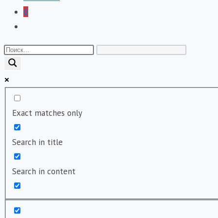
0
Переключить
поиск
по
веб-
сайту
Exact matches only
Search in title
Search in content