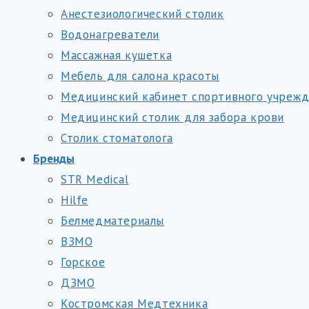
Анестезиологический столик
Водонагреватели
Массажная кушетка
Мебель для салона красоты
Медицинский кабинет спортивного учреж
Медицинский столик для забора крови
Столик стоматолога
Бренды
STR Medical
Hilfe
Белмедматериалы
ВЗМО
Горское
ДЗМО
Костромская Медтехника