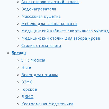
Анестезиологический столик
Водонагреватели
Массажная кушетка
Мебель для салона красоты
Медицинский кабинет спортивного учреж
Медицинский столик для забора крови
Столик стоматолога
Бренды
STR Medical
Hilfe
Белмедматериалы
ВЗМО
Горское
ДЗМО
Костромская Медтехника