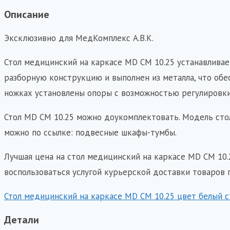
MD
Описание
СМ
Эксклюзивно для МедКомплекс А.В.К.
10.25
цвет
Стол медицинский на каркасе MD СМ 10.25 устанавливае
белый
разборную конструкцию и выполнен из металла, что обе
столешница
ножках установлены опоры с возможностью регулировки
металл
Стол MD СМ 10.25 можно доукомплектовать. Модель сто
каркас
можно по ссылке: подвесные шкафы-тумбы.
Металл
Лучшая цена на стол медицинский на каркасе MD СМ 10.
воспользоваться услугой курьерской доставки товаров
Стол медицинский на каркасе MD СМ 10.25 цвет белый 
Детали