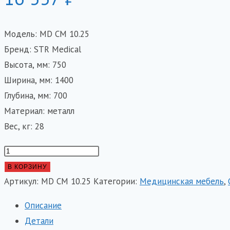
Модель: MD СМ 10.25
Бренд: STR Medical
Высота, мм: 750
Ширина, мм: 1400
Глубина, мм: 700
Материал: металл
Вес, кг: 28
Количество
товара
В КОРЗИНУ
Стол
Артикул:
MD СМ 10.25
Категории:
Медицинская мебель
,
медицинский
Описание
на
Детали
каркасе