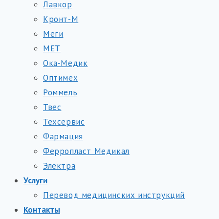
Лавкор
Кронт-М
Меги
МЕТ
Ока-Медик
Оптимех
Роммель
Твес
Техсервис
Фармация
Ферропласт Медикал
Электра
Услуги
Перевод медицинских инструкций
Контакты