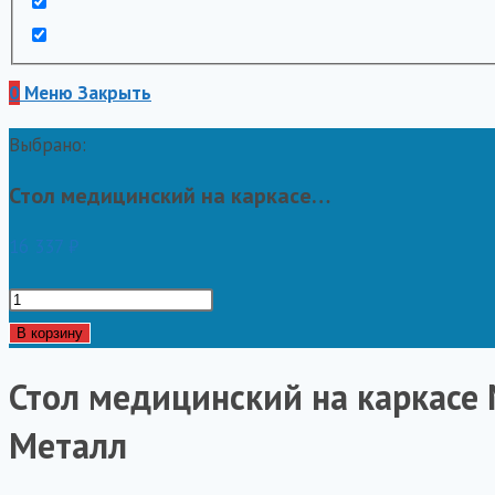
0
Меню
Закрыть
Выбрано:
Стол медицинский на каркасе…
16 337
₽
Количество
товара
В корзину
Стол
Стол медицинский на каркасе
медицинский
на
Металл
каркасе