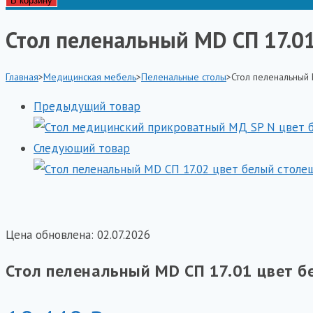
В корзину
Стол
Стол пеленальный MD СП 17.0
пеленальный
MD
Главная
>
Медицинская мебель
>
Пеленальные столы
>
Стол пеленальный
СП
17.01
Предыдущий товар
цвет
белый
Следующий товар
столешница
ЛДСП
каркас
ЛДСП
Цена обновлена: 02.07.2026
Стол пеленальный MD СП 17.01 цвет 