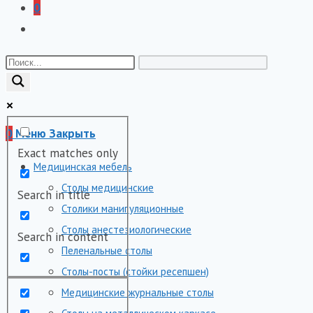
0
Переключить
поиск
по
веб-
сайту
0
Меню
Закрыть
Exact matches only
Медицинская мебель
Столы медицинские
Search in title
Столики манипуляционные
Столы анестезиологические
Search in content
Пеленальные столы
Столы-посты (стойки ресепшен)
Медицинские журнальные столы