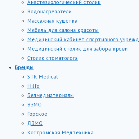
Анестезиологический столик
Водонагреватели
Массажная кушетка
Мебель для салона красоты
Медицинский кабинет спортивного учреж
Медицинский столик для забора крови
Столик стоматолога
Бренды
STR Medical
Hilfe
Белмедматериалы
ВЗМО
Горское
ДЗМО
Костромская Медтехника