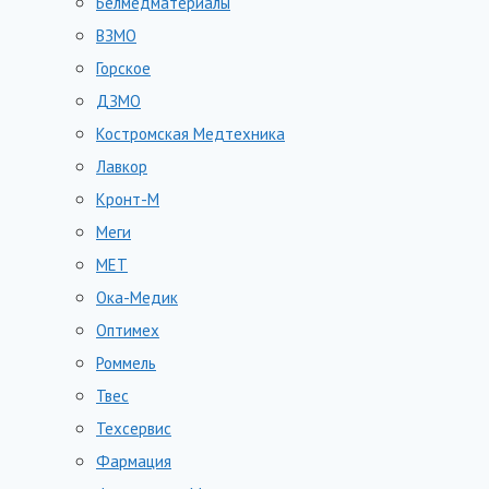
Белмедматериалы
ВЗМО
Горское
ДЗМО
Костромская Медтехника
Лавкор
Кронт-М
Меги
МЕТ
Ока-Медик
Оптимех
Роммель
Твес
Техсервис
Фармация