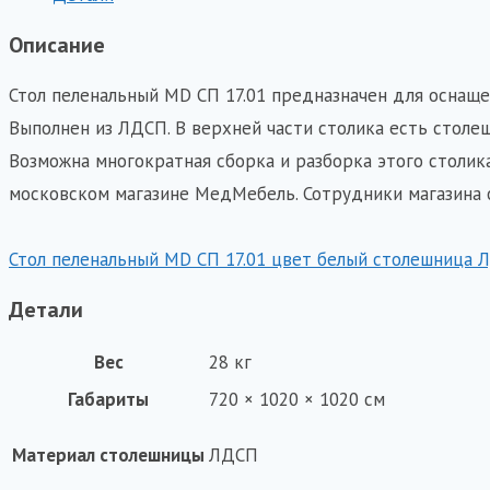
СП
17.01
Описание
цвет
Стол пеленальный MD СП 17.01 предназначен для оснащ
белый
Выполнен из ЛДСП. В верхней части столика есть столе
столешница
Возможна многократная сборка и разборка этого столика
ЛДСП
московском магазине МедМебель. Сотрудники магазина 
каркас
ЛДСП
Стол пеленальный MD СП 17.01 цвет белый столешница
Детали
Вес
28 кг
Габариты
720 × 1020 × 1020 см
Материал столешницы
ЛДСП