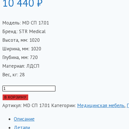
10 440
₽
Модель: MD СП 17.01
Бренд: STR Medical
Высота, мм: 1020
Ширина, мм: 1020
Глубина, мм: 720
Материал: ЛДСП
Вес, кг: 28
Количество
товара
В КОРЗИНУ
Стол
Артикул:
MD СП 17.01
Категории:
Медицинская мебель
,
пеленальный
Описание
MD
Детали