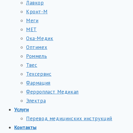
Лавкор
Кронт-М
Меги
МЕТ
Ока-Медик
Оптимех
Роммель
Твес
Техсервис
Фармация
Ферропласт Медикал
Электра
Услуги
Перевод медицинских инструкций
Контакты