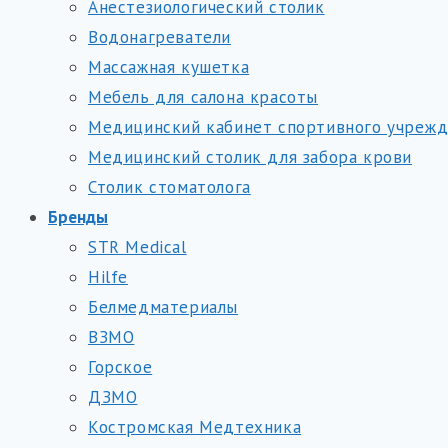
Анестезиологический столик
Водонагреватели
Массажная кушетка
Мебель для салона красоты
Медицинский кабинет спортивного учреж
Медицинский столик для забора крови
Столик стоматолога
Бренды
STR Medical
Hilfe
Белмедматериалы
ВЗМО
Горское
ДЗМО
Костромская Медтехника