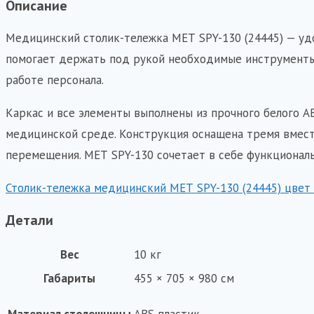
SPY-
Описание
130
Медицинский столик-тележка МЕТ SPY-130 (24445) — у
(24445)
помогает держать под рукой необходимые инструменты
цвет
работе персонала.
белый
столешница
Каркас и все элементы выполнены из прочного белого 
ABS
медицинской среде. Конструкция оснащена тремя вмес
пластик
перемещения. МЕТ SPY-130 сочетает в себе функционал
каркас
Столик-тележка медицинский МЕТ SPY-130 (24445) цвет 
ABS
пластик
Детали
Вес
10 кг
Габариты
455 × 705 × 980 см
Материал столешницы
ABS пластик