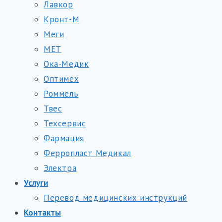
Лавкор
Кронт-М
Меги
МЕТ
Ока-Медик
Оптимех
Роммель
Твес
Техсервис
Фармация
Ферропласт Медикал
Электра
Услуги
Перевод медицинских инструкций
Контакты