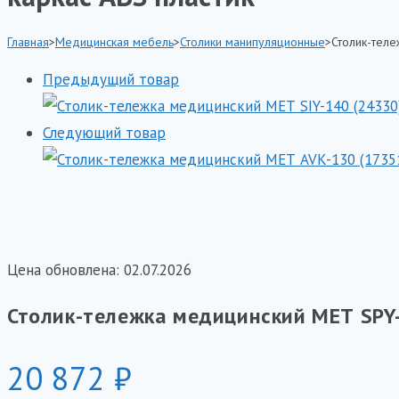
МЕТ
SPY-
Главная
>
Медицинская мебель
>
Столики манипуляционные
>
Столик-теле
130
Предыдущий товар
(24445)
цвет
Следующий товар
белый
столешница
ABS
пластик
каркас
Цена обновлена: 02.07.2026
ABS
пластик
Столик-тележка медицинский МЕТ SPY-
20 872
₽