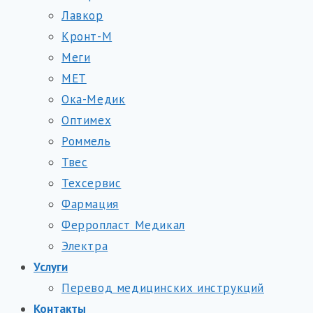
Лавкор
Кронт-М
Меги
МЕТ
Ока-Медик
Оптимех
Роммель
Твес
Техсервис
Фармация
Ферропласт Медикал
Электра
Услуги
Перевод медицинских инструкций
Контакты