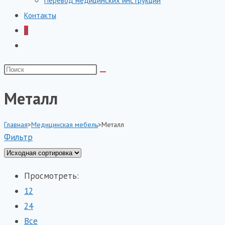
Перевод медицинских инструкций
Контакты
0
Переключить
поиск
Поиск
по
на
веб-
Металл
сайте
сайту
Главная
>
Медицинская мебель
>
Металл
Фильтр
Просмотреть:
12
24
Все