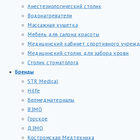
Анестезиологический столик
Водонагреватели
Массажная кушетка
Мебель для салона красоты
Медицинский кабинет спортивного учреж
Медицинский столик для забора крови
Столик стоматолога
Бренды
STR Medical
Hilfe
Белмедматериалы
ВЗМО
Горское
ДЗМО
Костромская Медтехника