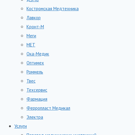
Костромская Медтехника
Лавкор
Кронт-М
Меги
МЕТ
Ока-Медик
Оптимех
Роммель
Твес
Техсервис
Фармация
Ферропласт Медикал
Электра
Услуги