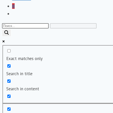
0
Переключить
поиск
по
веб-
сайту
Exact matches only
Search in title
Search in content