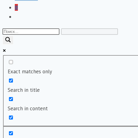
0
Переключить
поиск
по
веб-
сайту
Exact matches only
Search in title
Search in content