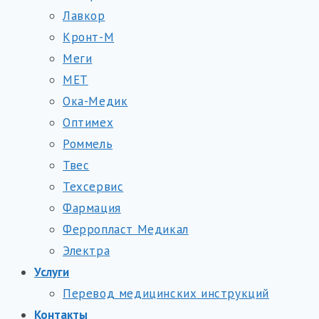
Лавкор
Кронт-М
Меги
МЕТ
Ока-Медик
Оптимех
Роммель
Твес
Техсервис
Фармация
Ферропласт Медикал
Электра
Услуги
Перевод медицинских инструкций
Контакты