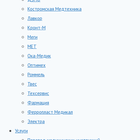
Костромская Медтехника
Лавкор
Кронт-М
Меги
МЕТ
Ока-Медик
Оптимех
Роммель
Твес
Техсервис
Фармация
Ферропласт Медикал
Электра
Услуги