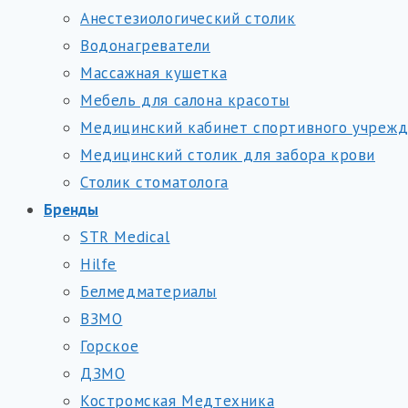
Анестезиологический столик
Водонагреватели
Массажная кушетка
Мебель для салона красоты
Медицинский кабинет спортивного учреж
Медицинский столик для забора крови
Столик стоматолога
Бренды
STR Medical
Hilfe
Белмедматериалы
ВЗМО
Горское
ДЗМО
Костромская Медтехника